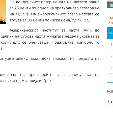
На лондонскиот пазар цената на нафтата падна
за 25 центи во однос на претходното затворање
на 41,54 $. На американскиот пазар нафтата се
тргува за 33 центи пониска цена, од 41,12 $.
Американскиот институт за нафта (API), во
 залихи на сурова нафта минатата недела скокнаа за
тколку што се очекуваше. Податоците повторно го
а.
r се уште шпекулираат дека вишокот на понудата на
ализиран од преговорите за ограничување на
увањето од Нигерија и Ирак.
Pol
Ст