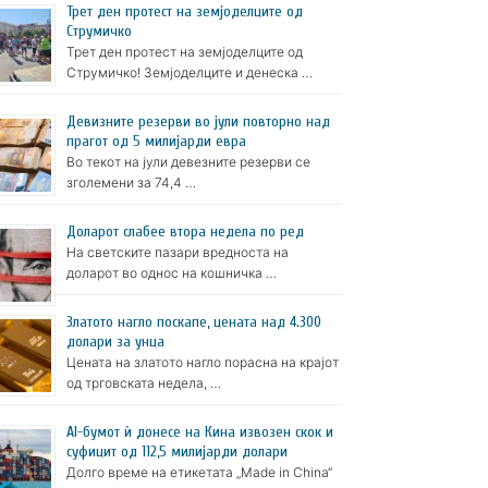
Трет ден протест на земјоделците од
Струмичко
Трет ден протест на земјоделците од
Струмичко! Земјоделците и денеска …
Девизните резерви во јули повторно над
прагот од 5 милијарди евра
Во текот на јули девезните резерви се
зголемени за 74,4 …
Доларот слабее втора недела по ред
На светските пазари вредноста на
доларот во однос на кошничка …
Златото нагло поскапе, цената над 4.300
долари за унца
Цената на златото нагло порасна на крајот
од трговската недела, …
AI-бумот ѝ донесе на Кина извозен скок и
суфицит од 112,5 милијарди долари
Долго време на етикетата „Made in China“