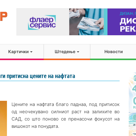
Картички
Штедење
Новости
 ги притисна цените на нафтата
Цените на нафтата благо паднаа, под притисок
од неочекувано силниот раст на залихите во
САД, со што поново се пренасочи фокусот на
вишокот на понудата.