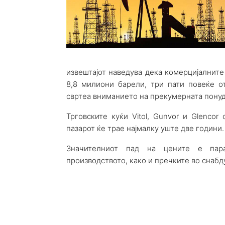
извештајот наведува дека комерцијалните
8,8 милиони барели, три пати повеќе о
свртеа вниманието на прекумерната понуд
Трговските куќи Vitol, Gunvor и Glenco
пазарот ќе трае најмалку уште две години.
Значителниот пад на цените е пар
производството, како и пречките во снабд