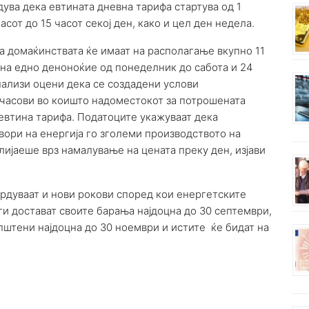
рдува дека евтината дневна тарифа стартува од 1
сот до 15 часот секој ден, како и цел ден недела.
а домаќинствата ќе имаат на располагање вкупно 11
 на едно деноноќие од понеделник до сабота и 24
нализи оцени дека се создадени услови
часови во коишто надоместокот за потрошената
евтина тарифа. Податоците укажуваат дека
вори на енергија го зголеми производството на
лијаеше врз намалување на цената преку ден, изјави
врдуваат и нови рокови според кои енергетските
ги достават своите барања најдоцна до 30 септември,
пштени најдоцна до 30 ноември и истите ќе бидат на