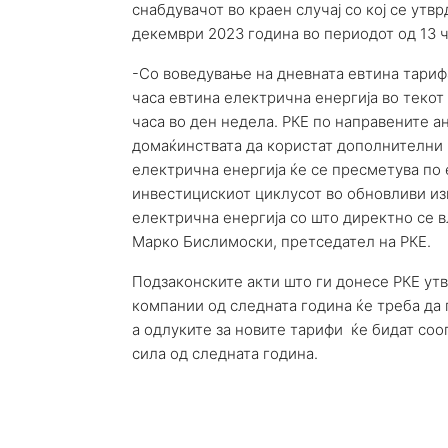
снабдувачот во краен случај со кој се утв
декември 2023 година во периодот од 13 ча
-Со воведување на дневната евтина тариф
часа евтина електрична енергија во текот
часа во ден недела. РКЕ по направените а
домаќинствата да користат дополнителни 
електрична енергија ќе се пресметува по 
инвестицискиот циклусот во обновливи из
електрична енергија со што директно се в
Марко Бислимоски, претседател на РКЕ.
Подзаконските акти што ги донесе РКЕ ут
компании од следната година ќе треба да 
а одлуките за новите тарифи ќе бидат соо
сила од следната година.