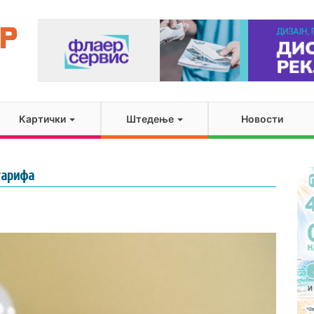
Картички
Штедење
Новости
тарифа