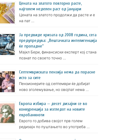
Цената на златото пoвторно расте,
најголем неделен раст од јануари
Цената на златото продолжи да расте и е
на пат …
Ја предвиде кризата од 2008 година, сега
предупредува: „Вештачката интелигенција
ќе пропадне“
Мајкл Бери, финансиски експерт кој стана
познат по своето точно …
Септемвриската пензија нема да порасне
исто за сите
Пензионерите од септември ќе добијат
ново зголемување, но овојпат нема …
Европа избира — десет дизајни се во
конкуренција за изгледот на новите
евробанкноти
Еврото го добива својот прв голем
редизајн по пуштањето во употреба …