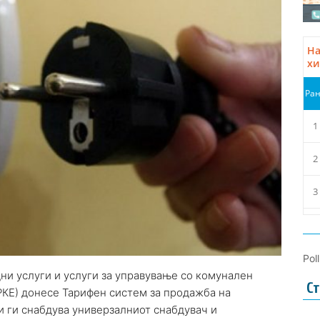
Pol
дни услуги и услуги за управување со комунален
Ст
РКЕ) донесе Тарифен систем за продажба на
и ги снабдува универзалниот снабдувач и