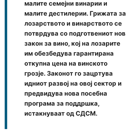
малите семејни винарии и
малите дестилерии. Грижата за
лозарството и винарството се
потврдува со подготвениот нов
закон за вино, кој на лозарите
им обезбедува гарантирана
откупна цена на винското
грозје. Законот го зацртува
идниот развој на овој сектор и
предвидува нова посебна
програма за поддршка,
истакнуваат од СДСМ.