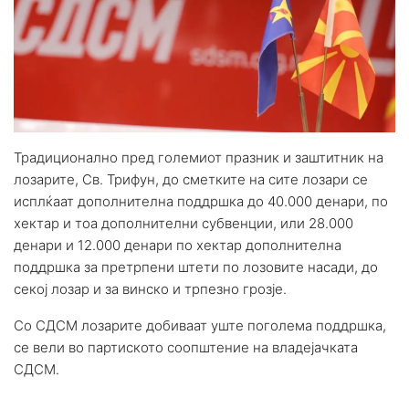
Традиционално пред големиот празник и заштитник на
лозарите, Св. Трифун, до сметките на сите лозари се
исплќаат дополнителна поддршка до 40.000 денари, по
хектар и тоа дополнителни субвенции, или 28.000
денари и 12.000 денари по хектар дополнителна
поддршка за претрпени штети по лозовите насади, до
секој лозар и за винско и трпезно грозје.
Со СДСМ лозарите добиваат уште поголема поддршка,
се вели во партиското соопштение на владејачката
СДСМ.