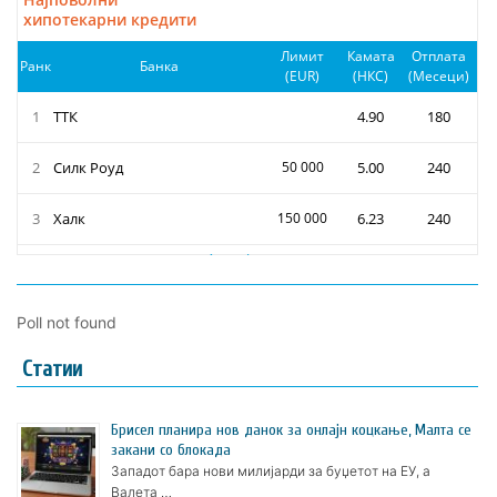
Poll not found
Статии
Брисел планира нов данок за онлајн коцкање, Малта се
закани со блокада
Западот бара нови милијарди за буџетот на ЕУ, а
Валета …