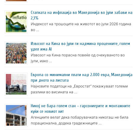
Стапката на инфлација во Македонија во јули забави на
2,3%
Индексот на трошоците на животот во јули 2026 година
во …
Извозот на Кина во јули ги надмина проценките, голем
удел има AI
Извозот на Кина порасна повеќе од очекуваното во
јули, иако …
Европа со минимални плати над 2.000 евра, Македонија
при дното на листата
Најновите податоци на „Евростат“ покажуваат големи
разлики во висината на …
Никој не бара голем стан – гарсониерите и монтажните
куќи се новиот хит
Агенциите велат дека побарувачката никогаш не била
порационална, додека градежниците …