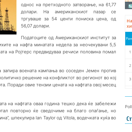
однос на претходното затворање, на 61,77
долари. На американскиот пазар се
тргуваше за 54 центи пониска цена, од
56,07 долари.
Податоците од Американскиот институт за
ихите на нафта минатата недела за неочекувани 5,5
ата на Ројтерс предвидуваа речиси половина помал
ја запира воената кампања во соседен Јемен против
 политичко решение на конфликтот во регионот во кој
та. Поради овие тензии цената на нафтата овој месец
ата на нафтата оваа година тешко дека ќе забележи
Pol
артал повторно ќе сведочиме на благо опаѓање, но
на”, шпекулира Ian Taylor од Vitola, водечката куќа во
Ст