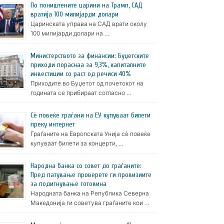
По поништените царини на Трамп, САД
вратија 100 милијарди долари
Царинската управа на САД врати околу
100 милијарди долари на …
Министерството за финансии: Буџетските
приходи пораснаа за 9,3%, капиталните
инвестиции со раст од речиси 40%
Приходите во Буџетот од почетокот на
годината се прибираат согласно …
Сè повеќе граѓани на ЕУ купуваат билети
преку интернет
Граѓаните на Европската Унија сè повеќе
купуваат билети за концерти, …
Народна банка со совет до граѓаните:
Пред патување проверете ги провизиите
за подигнување готовина
Народната банка на Република Северна
Македонија ги советува граѓаните кои …