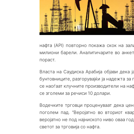
нафта (API) повторно покажа скок на зал
милиони барели. Аналитичарите во анкет
пораст.
Власта на Саудиска Арабија објави дека 
бунтовниците, разгорувајќи ја надежта за
се наоѓаат клучните производители на наф
се зголеми за речиси 10 долари.
Водечките трговци проценуваат дека цен
поголем пад. “Веројатно во вториот кв
веројатно не под најниското ниво оваа годи
светот за трговија со нафта.