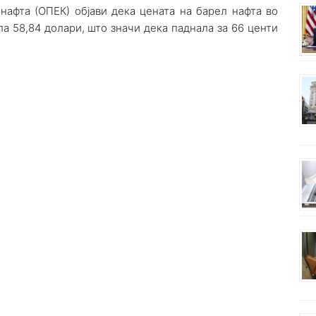
 нафта (ОПЕК) објави дека цената на барел нафта во
а 58,84 долари, што значи дека паднала за 66 центи