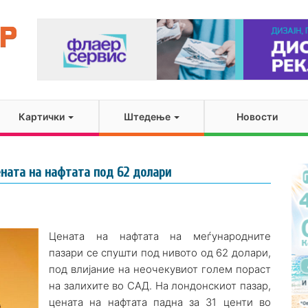
Картички
Штедење
Новости
ената на нафтата под 62 долари
Цената на нафтата на меѓународните
пазари се спушти под нивото од 62 долари,
под влијание на неочекувиот голем пораст
на залихите во САД. На лондонскиот пазар,
цената на нафтата падна за 31 центи во