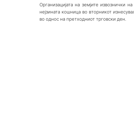
Организацијата на земјите извознички на
нејзината кошница во вторникот изнесувал
во однос на претходниот трговски ден.