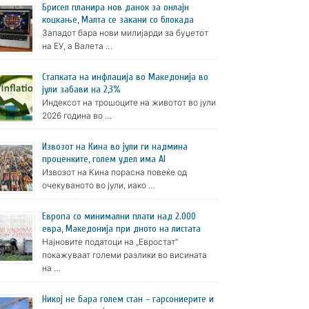
Брисел планира нов данок за онлајн
коцкање, Малта се закани со блокада
Западот бара нови милијарди за буџетот
на ЕУ, а Валета …
Стапката на инфлација во Македонија во
јули забави на 2,3%
Индексот на трошоците на животот во јули
2026 година во …
Извозот на Кина во јули ги надмина
проценките, голем удел има AI
Извозот на Кина порасна повеќе од
очекуваното во јули, иако …
Европа со минимални плати над 2.000
евра, Македонија при дното на листата
Најновите податоци на „Евростат“
покажуваат големи разлики во висината
на …
Никој не бара голем стан – гарсониерите и