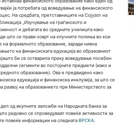
о истакнаа финансиското образование како еден од
вајќи ја потребата од воведување на финансиското
цес. На средбата, претставниците на Сојузот на
бликација „Изучување на граѓанското и
меност и дебатата во средните училишта како
аде што се прави осврт на клучните полиња во кои
 на формалното образование, заради нивна
вањето на финансиската едукација во образовниот
којашто би се остварила преку воведување посебен
дделни сегменти во постојните предмети (иако и
средното образование). Ова е предвидено како
нсиска едукација и финансиска инклузија, за што се
за развој на образованието при Министерството за
 дел од вкупните заложби на Народната банка за
што редовно се спроведуваат повеќе активности за
те повеќе информации на следната
ВРСКА
.