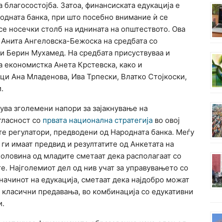
благосостојба. Затоа, финансиската едукација е
одната банка, при што посебно внимание ѝ се
 се носечки столб на иднината на општеството. Ова
 Анита Ангеловска-Бежоска на средбата со
и Берин Мухамед. На средбата присуствуваа и
а економистка Анета Крстевска, како и
ци Ана Младенова, Ива Трпески, Влатко Стојкоски,
.
ва зголемени напори за зајакнување на
огласност со
првата национална стратегија
во овој
те регулатори, предводени од Народната банка. Меѓу
 ги имаат предвид и резултатите од Анкетата на
половина од младите сметаат дека располагаат со
е. Најголемиот дел од нив учат за управувањето со
 начинот на едукација, сметаат дека најдобро можат
у класични предавања, во комбинација со едукативни
и.