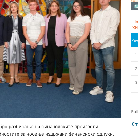
Pol
Ст
бро разбирање на финансиските производи,
собностите за носење издржани финансиски одлуки,