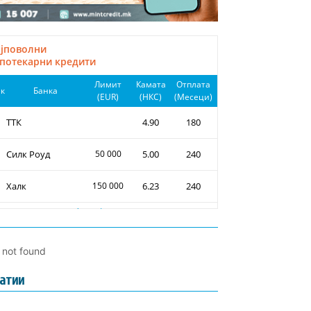
l not found
атии