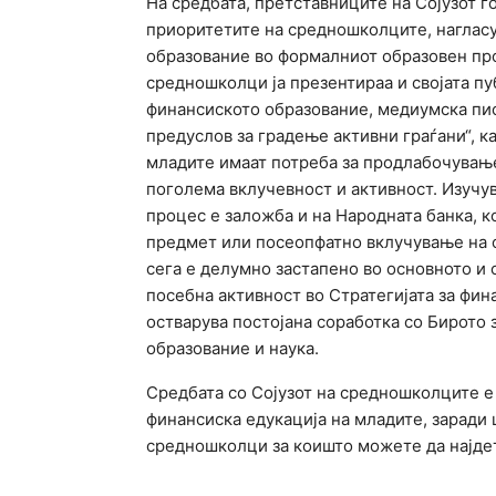
На средбата, претставниците на Сојузот г
приоритетите на средношколците, нагласу
образование во формалниот образовен про
средношколци ја презентираа и својата пу
финансиското образование, медиумска пис
предуслов за градење активни граѓани“, к
младите имаат потреба за продлабочување
поголема вклучевност и активност. Изучу
процес е заложба и на Народната банка, 
предмет или посеопфатно вклучување на о
сега е делумно застапено во основното и 
посебна активност во Стратегијата за фина
остварува постојана соработка со Бирото 
образование и наука.
Средбата со Сојузот на средношколците е
финансиска едукација на младите, заради 
средношколци за коишто можете да најде