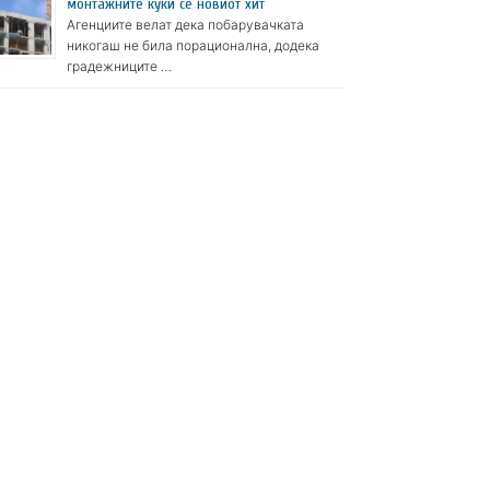
монтажните куќи се новиот хит
Агенциите велат дека побарувачката
никогаш не била порационална, додека
градежниците …