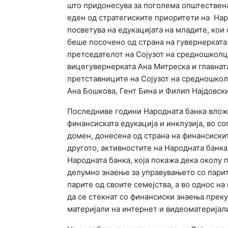
што придонесува за поголема општествена 
еден од стратегиските приоритети на Нар
посветува на едукацијата на младите, кои
беше посочено од страна на гувернерката
претседателот на Сојузот на средношколц
вицегувернерката Ана Митреска и главнат
претставниците на Сојузот на средношкол
Ана Бошкова, Гент Бина и Филип Најдовски
Последниве години Народната банка вложу
финансиската едукација и инклузија, во с
домен, донесена од страна на финансиски
другото, активностите на Народната банка
Народната банка, која покажа дека околу 
делумно знаење за управувањето со парит
парите од своите семејства, а во однос на
да се стекнат со финансиски знаења прек
материјали на интернет и видеоматеријал