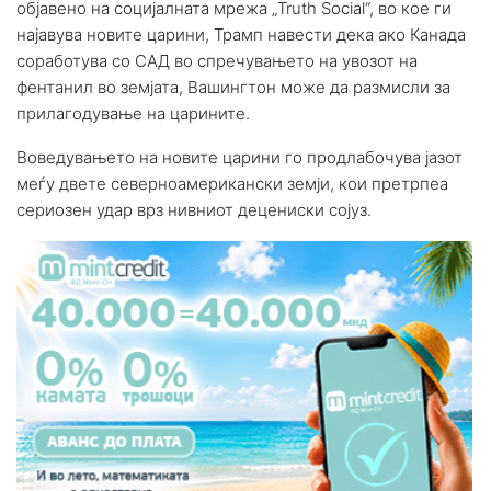
објавено на социјалната мрежа „Truth Social“, во кое ги
најавува новите царини, Трамп навести дека ако Канада
соработува со САД во спречувањето на увозот на
фентанил во земјата, Вашингтон може да размисли за
прилагодување на царините.
Воведувањето на новите царини го продлабочува јазот
меѓу двете северноамерикански земји, кои претрпеа
сериозен удар врз нивниот децениски сојуз.