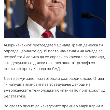
Американскиот претседател Доналд Трамп денеска ги
оправда царините од 35 посто наметнати на Канада со
потребата Америка да се справи со кризата со опиоиди,
што делумно се должи на нелегалната трговија со
фентанил преку Канада во САД.
Двете земји започнаа трговски разговори откако Отава
ги напушти плановите за воведување даноци на
американските технолошки компании по притисокот од
Белата куќа.
Во своето писмо до канадскиот премиер Марк Карни и