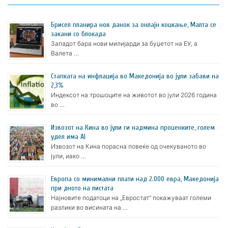
Брисел планира нов данок за онлајн коцкање, Малта се
закани со блокада
Западот бара нови милијарди за буџетот на ЕУ, а
Валета …
Стапката на инфлација во Македонија во јули забави на
2,3%
Индексот на трошоците на животот во јули 2026 година
во …
Извозот на Кина во јули ги надмина проценките, голем
удел има AI
Извозот на Кина порасна повеќе од очекуваното во
јули, иако …
Европа со минимални плати над 2.000 евра, Македонија
при дното на листата
Најновите податоци на „Евростат“ покажуваат големи
разлики во висината на …