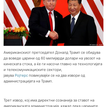
Американскиот претседател Доналд Трамп се обидува
да воведе царини од 60 милијарди долари на увозот на
кинеската стока, а ќе ги насочи главно на технологијата
и телекомуникациските сектори,
јавува
Ројтерс
повикувајќи се на два извори од
администрацијата на Трамп.
Трет извор, кој има директни сознанија за ставот на
американската администрација, кажал дека царините,