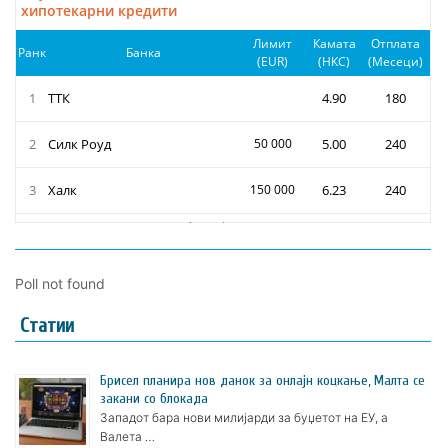
Poll not found
Статии
Брисел планира нов данок за онлајн коцкање, Малта се
закани со блокада
Западот бара нови милијарди за буџетот на ЕУ, а
Валета …