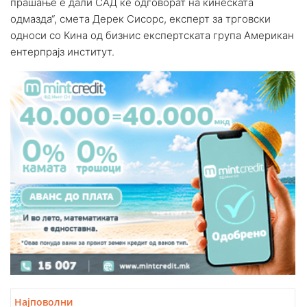
прашање е дали САД ќе одговорат на кинеската
одмазда“, смета Дерек Сисорс, експерт за трговски
односи со Кина од бизнис експертската група Американ
ентерпрајз институт.