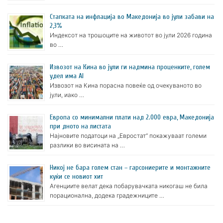
Стапката на инфлација во Македонија во јули забави на
2,3%
Индексот на трошоците на животот во јули 2026 година
во …
Извозот на Кина во јули ги надмина проценките, голем
удел има AI
Извозот на Кина порасна повеќе од очекуваното во
јули, иако …
Европа со минимални плати над 2.000 евра, Македонија
при дното на листата
Најновите податоци на „Евростат“ покажуваат големи
разлики во висината на …
Никој не бара голем стан – гарсониерите и монтажните
куќи се новиот хит
Агенциите велат дека побарувачката никогаш не била
порационална, додека градежниците …