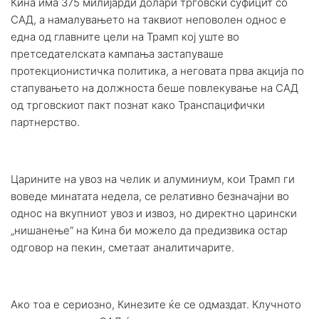
Кина има 375 милијарди долари трговски суфицит со
САД, а намалувањето на таквиот неповолен однос е
една од главните цели на Трамп кој уште во
претседателската кампања застапуваше
протекционистичка политика, а неговата прва акција по
стапувањето на должноста беше повлекување на САД
од трговскиот пакт познат како Транспацифички
партнерство.
Царините на увоз на челик и алуминиум, кои Трамп ги
воведе минатата недела, се релативно безначајни во
однос на вкупниот увоз и извоз, но директно царински
„нишанење“ на Кина би можело да предизвика остар
одговор на пекин, сметаат аналитичарите.
Ако тоа е сериозно, Кинезите ќе се одмаздат. Клучното