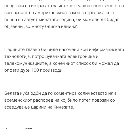
поврзани со истрагата за интелектуална сопственост во
согласност со американскиот закон за трговија која
почна во август минатата година, би можеле да бидат
објавени „во многу блиска иднина“.
Царините главно би биле насочени кон информациската
технологија, потрошувачката електроника и
телекомуникациите, а конечниот список би можел да
опфати дури 100 производи.
Белата куќа одби да го коментира количеството или
временскиот распоред на кој било потег поврзан со
воведување царини на Кинезите.