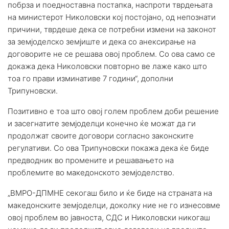
побрза и поедноставна постапка, наспроти тврдењата
на министерот Николовски кој постојано, од непознати
причини, тврдеше дека се потребни измени на законот
за земјоделско земјиште и дека со анексирање на
договорите не се решава овој проблем. Со ова само се
докажа дека Николовски повторно ве лаже како што
тоа го прави изминативе 7 години“, дополни
Трипуновски.
Позитивно е тоа што овој голем проблем доби решение
и засегнатите земјоделци конечно ќе можат да ги
продолжат своите договори согласно законските
регулативи. Со ова Трипуновски покажа дека ќе биде
предводник во промените и решавањето на
проблемите во македонското земјоделство.
„ВМРО-ДПМНЕ секогаш било и ќе биде на страната на
македонските земјоделци, доколку ние не го изнесовме
овој проблем во јавноста, СДС и Николовски никогаш