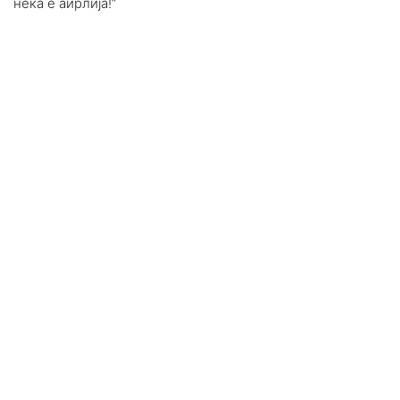
нека е аирлија!“