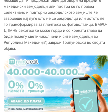
немаше да ги продолжат овие договори на вредните
македонски земјоделци или пак тоа ќе го правеа
селективно и повторно земјоделското земјиште ќе
завршеше кај луѓе што не се земјоделци или истото ќе
го трансформираа за плантажи со фотоволтаици. ВМРО-
ДПМНЕ секогаш ќе може гордо и со крената глава да
биде помеѓу светиниколчани и сите земјоделци во
Република Македонија“, заврши Трипуновски во својата
објава.