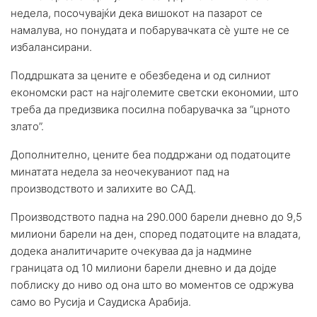
недела, посочувајќи дека вишокот на пазарот се
намалува, но понудата и побарувачката сè уште не се
избалансирани.
Поддршката за цените е обезбедена и од силниот
економски раст на најголемите светски економии, што
треба да предизвика посилна побарувачка за “црното
злато”.
Дополнително, цените беа поддржани од податоците
минатата недела за неочекуваниот пад на
производството и залихите во САД.
Производството падна на 290.000 барели дневно до 9,5
милиони барели на ден, според податоците на владата,
додека аналитичарите очекуваа да ја надмине
границата од 10 милиони барели дневно и да дојде
поблиску до ниво од она што во моментов се одржува
само во Русија и Саудиска Арабија.