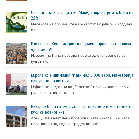
Стапката на инфлација во Македонија во јули забави на
2,3%
Индексот на трошоците на животот во јули 2026 година
во …
Извозот на Кина во јули ги надмина проценките, голем
удел има AI
Извозот на Кина порасна повеќе од очекуваното во
јули, иако …
Европа со минимални плати над 2.000 евра, Македонија
при дното на листата
Најновите податоци на „Евростат“ покажуваат големи
разлики во висината на …
Никој не бара голем стан – гарсониерите и монтажните
куќи се новиот хит
Агенциите велат дека побарувачката никогаш не била
порационална, додека градежниците …