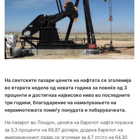
На светските пазари цените на нафтата се зголемија
во втората недела од новата година за повеќе од 3
проценти и достигнаа највисоко ниво во последните
три години, благодарение на намалувањето на
нерамнотежата помеѓу понудата и побарувачката.
На пазарот во Лондон, цената на барелот нафта порасна
за 3,3 проценти на 69,87 долари, додека барелот на
американскиот пазар се зголеми за 4,7 отсто на 64,30