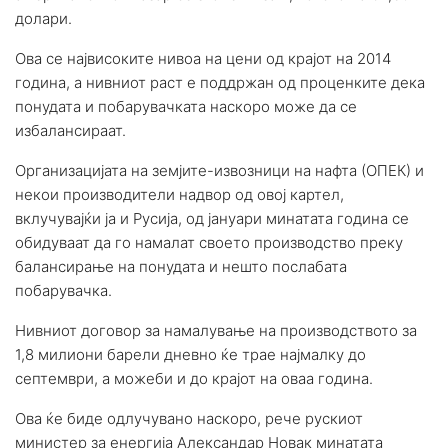
долари.
Ова се највисоките нивоа на цени од крајот на 2014
година, а нивниот раст е поддржан од проценките дека
понудата и побарувачката наскоро може да се
избалансираат.
Организацијата на земјите-извозници на нафта (ОПЕК) и
некои производители надвор од овој картел,
вклучувајќи ја и Русија, од јануари минатата година се
обидуваат да го намалат своето производство преку
балансирање на понудата и нешто послабата
побарувачка.
Нивниот договор за намалување на производството за
1,8 милиони барели дневно ќе трае најмалку до
септември, а можеби и до крајот на оваа година.
Ова ќе биде одлучувано наскоро, рече рускиот
министер за енергија Александар Новак минатата