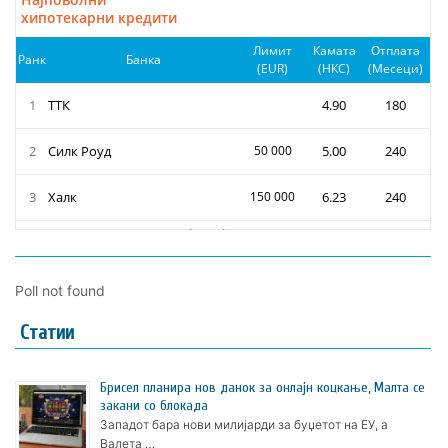
Poll not found
Статии
Брисел планира нов данок за онлајн коцкање, Малта се
закани со блокада
Западот бара нови милијарди за буџетот на ЕУ, а
Валета …