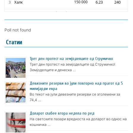
Poll not found
Статии
Трет ден протест на земјоделците од Струмичко
Трет ден протест на земјоделците од Струмичко!
Земјоделците и денеска …
Девизните резерви во јули повторно над прагот од 5
милијарди евра
Во текот на јули девезните резерви се зголемени за
74,4 …
Доларот слабее втора недела по ред
На светските пазари вредноста на доларот во однос на
кошничка …