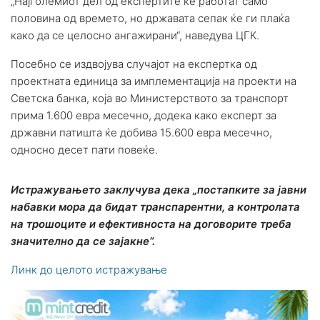
„Најголемиот дел од експертите ќе работат само
половина од времето, но државата сепак ќе ги плаќа
како да се целосно ангажирани“, наведува ЦГК.
Посебно се издвојува случајот на експертка од
проектната единица за имплементација на проекти на
Светска банка, која во Министерството за транспорт
прима 1.600 евра месечно, додека како експерт за
државни патишта ќе добива 15.600 евра месечно,
односно десет пати повеќе.
Истражувањето заклучува дека „постапките за јавни
набавки мора да бидат транспарентни, а контролата
на трошоците и ефективноста на договорите треба
значително да се зајакне“.
Линк до целото истражување