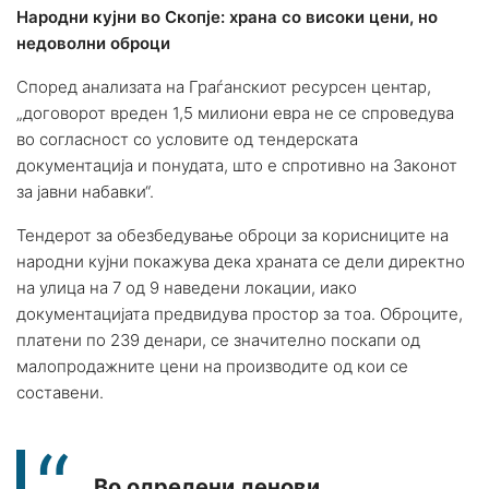
Народни кујни во Скопје: храна со високи цени, но
недоволни оброци
Според анализата на Граѓанскиот ресурсен центар,
„договорот вреден 1,5 милиони евра не се спроведува
во согласност со условите од тендерската
документација и понудата, што е спротивно на Законот
за јавни набавки“.
Тендерот за обезбедување оброци за корисниците на
народни кујни покажува дека храната се дели директно
на улица на 7 од 9 наведени локации, иако
документацијата предвидува простор за тоа. Оброците,
платени по 239 денари, се значително поскапи од
малопродажните цени на производите од кои се
составени.
„Во одредени денови