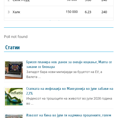
Poll not found
Статии
Брисел планира нов данок за онлајн коцкање, Малта се
закани со блокада
Западот бара нови милијарди за буџетот на ЕУ, а
Валета …
Стапката на инфлација во Македонија во јули забави на
2,3%
Индексот на трошоците на животот во јули 2026 година
во …
Извозот на Кина во јули ги надмина проценките, голем