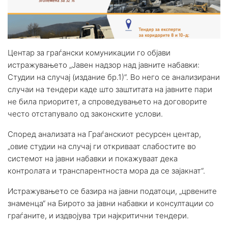
Центар за граѓански комуникации
го објави
истражувањето „Јавен надзор над јавните набавки:
Студии на случај (издание бр.1)“. Во него се анализирани
случаи на тендери каде што заштитата на јавните пари
не била приоритет, а спроведувањето на договорите
често отстапувало од законските услови.
Според анализата на Граѓанскиот ресурсен центар,
„овие студии на случај ги откриваат слабостите во
системот на јавни набавки и покажуваат дека
контролата и транспарентноста мора да се зајакнат“.
Истражувањето се базира на јавни податоци, „црвените
знаменца“ на
Бирото за јавни набавки
и консултации со
граѓаните, и издвојува три најкритични тендери.