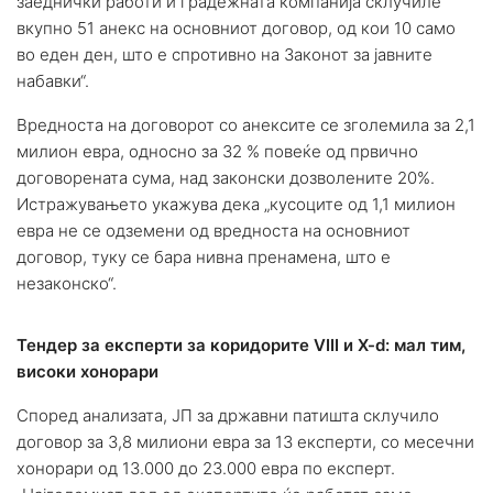
заеднички работи и градежната компанија склучиле
вкупно 51 анекс на основниот договор, од кои 10 само
во еден ден, што е спротивно на Законот за јавните
набавки“.
Вредноста на договорот со анексите се зголемила за 2,1
милион евра, односно за 32 % повеќе од првично
договорената сума, над законски дозволените 20%.
Истражувањето укажува дека „кусоците од 1,1 милион
евра не се одземени од вредноста на основниот
договор, туку се бара нивна пренамена, што е
незаконско“.
Тендер за експерти за коридорите VIII и X-d: мал тим,
високи хонорари
Според анализата,
ЈП за државни патишта
склучило
договор за 3,8 милиони евра за 13 експерти, со месечни
хонорари од 13.000 до 23.000 евра по експерт.