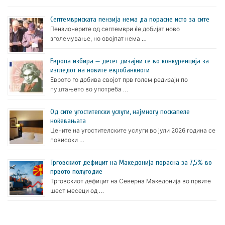
Септемвриската пензија нема да порасне исто за сите
Пензионерите од септември ќе добијат ново
зголемување, но овојпат нема …
Европа избира — десет дизајни се во конкуренција за
изгледот на новите евробанкноти
Еврото го добива својот прв голем редизајн по
пуштањето во употреба …
Oд сите угостителски услуги, најмногу поскапеле
ноќевањата
Цените на угостителските услуги во јули 2026 година се
повисоки …
Трговскиот дефицит на Македонија порасна за 7,5% во
првото полугодие
Трговскиот дефицит на Северна Македонија во првите
шест месеци од …