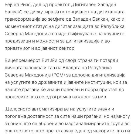
Рејчел Ризо, дел од проектот „Дигитален Западен
Балкан“, се дискутира за потенцијалот на дигиталната
трансформација во земјите од Западен Балкан, како и
моментниот статус на дигитализацијата во Република
Северна Македонија со идентификување на клучните
предизвици и можности за дигитализација и во
приватниот и во јавниот сектор.
Вицепремиерот Битиќи од своја страна ги потврди
личната заложба и таа на Владата на Република
Северна Македонија (РСМ) за целосна дигитализација
на услугите во државните и јавните институции, кои за
нашите граѓани ќе значи полесен и побрз пристап до
процесите што се од огромна важност за нив.
„Целосното автоматизирање на услугите значи и
поголема достапност за сите наши граѓани, но најмногу
за оние што се вброени во маргинализираните групи во
општеството, што претставува еден од чекорите што ги