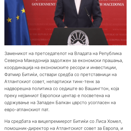
Заменикот на претседателот на Владата на Република
Северна Македонија задолжен за економски прашања,
координација на економските ресори и инвестиции,
Фатмир Битиќи, оствари средба со претставници на
Атлантскиот совет, непартиски тинк-тенк за
надворешна политика со седиште во Вашингтон, која
преку нејзиниот Европски центар е посветена на
одржување на Западен Балкан цврсто усогласен на
евро-атланскиот пат.
На средбата на вицепремиерот Битиќи со Лиса Хомел,
помошник-директор на Атлантскиот совет за Европа, и