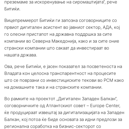
преземаме за искоренување на сиромаштијата“, рече
Битиќи.
Вицепремиерот Битиќи ги запозна соговорниците со
првиот дигитален асистент во јавниот сектор, АДА, кој
го олесни пристапот на државна поддршка за сите
компании во Северна Македонија, како и за сите оние
странски компании што сакаат да инвестираат во
нашата држава.
Ова, рече Битиќи, е јасен показател за посветеноста на
Владата кон целосна транспарентност на процесите
што се поврзани со инвестициските текови во РСМ како
на домашните така и на странските компании.
Во рамките на проектот „Дигитален Западен Балкан“,
соговорничките од Атлантскиот совет – Europe Center,
ќе продуцираат извештај за дигитализацијата на Западен
Балкан, кој потоа ќе биде основата за идни предлози за
регионална соработка на бизнис-секторот со