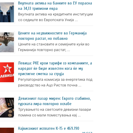
Вкупната актива на банките во ЕУ порасна
на 34,33 трилиони евра
Вкупната актива на кредитните институции
со седиште во Европската Унија …
Цените на недвижностите во Германија
повторно растат, но побавно
Цените на становите и семејните куќи во
Германија повторно растат, …
Левица: РКЕ крои тарифи со компаниите, а
народот ќе биде известен кога ќе му
пристигне сметка за струја
Регулаторната комисија за енергетика под
раководство на Ацо Ристов почна …
Девизниот пазар мирен: Еврото стабилно,
турската лира повторно ослабе
Тргувањето на светските девизни пазари
помина со мали поместувања кај …
Највисокиот исплатен К-15 е 469.190