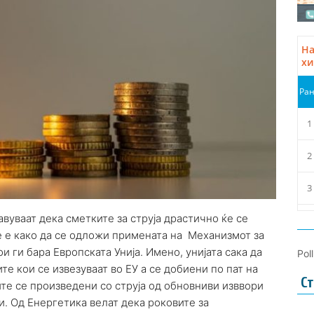
авуваат дека сметките за струја драстично ќе се
те е како да се одложи примената на Механизмот за
 ги бара Европската Унија. Имено, унијата сака да
Pol
е кои се извезуваат во ЕУ а се добиени по пат на
Ст
те се произведени со струја од обновниви изввори
и. Од Енергетика велат дека роковите за