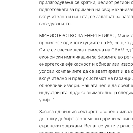
прилагодување се кратки, целиот регион 
подготовката за примена на овој механиза
вклучително и нашата, се залагаат за ра
воведувањето.
МИНИСТЕРСТВО ЗА ЕНЕРГЕТИКА: „ Министер
произлезе од институциите на ЕУ, со цел 
Сите се свесни дека примена на CBAM од 
економски импликации за фирмите во реги
енергетска ефикасност и обновливи извор
услови компаниите да се адаптираат и да 
вклучително и преку системот на гаранции
обновливи извори. Нашата цел е да обезб
индустријата, додека внимателно ја следи
унија. “
Засега од бизнис секторот, особено извоз
доколку добијат зголемени царини за нивн
европските држави. Велат се уште е рано 
одложување на оваа европска мерка.