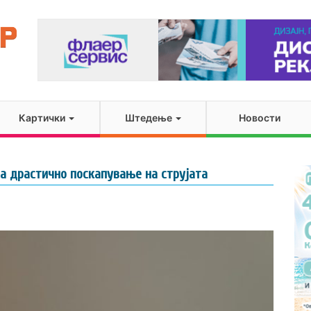
Картички
Штедење
Новости
ма драстично поскапување на струјата