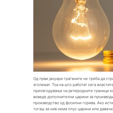
Од први јануари граѓаните не треба да стр
зголемат. Тоа на што работат сега власти
прилагодување на јаглеродните граници кои
воведе дополнителни царини за производит
производство од фосилни горива. Ако исти
тогаш за нив нема плус царини или давачк