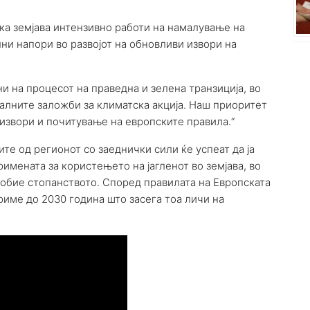
ека земјава интензивно работи на намалување на
ни напори во развојот на обновливи извори на
и на процесот на праведна и зелена транзиција, во
алните заложби за климатска акција. Наш приоритет
извори и почитување на европските правила.“
те од регионот со заеднички сили ќе успеат да ја
римената за користењето на јагленот во земјава, во
добие стопанството. Според правилата на Европската
риме до 2030 година што засега тоа личи на