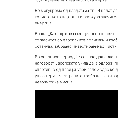
Во меѓувреме од владата за тв 24 велат д
користењето на јаглен и вложува значител
енергија.
Влада: „Како држава сме целосно посветен
согласност со европските политики и глоб
останува: забрзано инвестирање во чисти 
Во следниов период ќе се знае дали власти
наговорат Европската унија да ја одложи п
спротивно од први јануари голем удар ќе 
унија термоелектраните треба да ги затво
невозможна мисија.