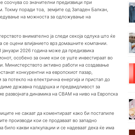
се соочува со значителни предизвици при
м. Токму поради тоа, земјите од Западен Балкан,
згледување на можноста за одложување на
ството внимателно ја следи секоја одлука што ќе
да се оцени влијанието врз домашните компании.
1 јануари 2026 година може да предизвика
онот, особено за оние кои се уште инвестираат во
и. Министерството активно работи на создавање
останат конкурентни на европскиот пазар,
 за потекло на електрична енергија и пристап до
едиме државна поддршка и предвидливост за
ме развојната динамика на CBAM на ниво на Европска
ниците не сакаат да коментираат како би постапиле
ите производи кои се продаваат во западно
за било какви калкулации и се надеваат дека ќе има