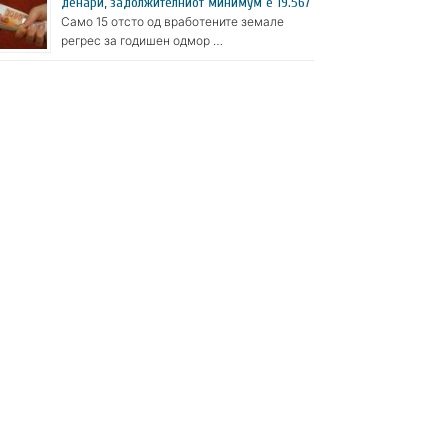
денари, задолжителниот минимум е 19.567
Само 15 отсто од вработените земале
регрес за годишен одмор …