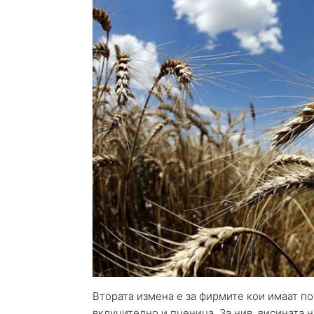
Втората измена е за фирмите кои имаат п
вклучително и пченица. За нив, висината 