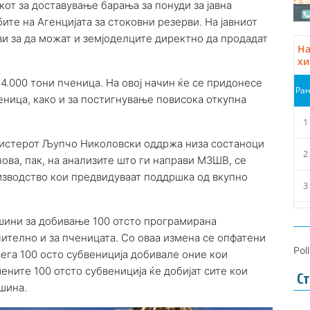
кот за доставување барања за понуди за јавна
ите на Агенцијата за стоковни резерви. На јавниот
ви за да можат и земјоделците директно да продадат
о 4.000 тони пченица. На овој начин ќе се придонесе
еница, како и за постигнување повисока откупна
инистерот Љупчо Николовски оддржа низа состаноци
ова, пак, на анализите што ги направи МЗШВ, се
изводство кои предвидуваат поддршка од вкупно
шини за добивање 100 отсто програмирана
чително и за пченицата. Со оваа измена се опфатени
Pol
ега 100 осто субвениција добивале оние кои
мените 100 отсто субвениција ќе добијат сите кои
Ст
ршина.