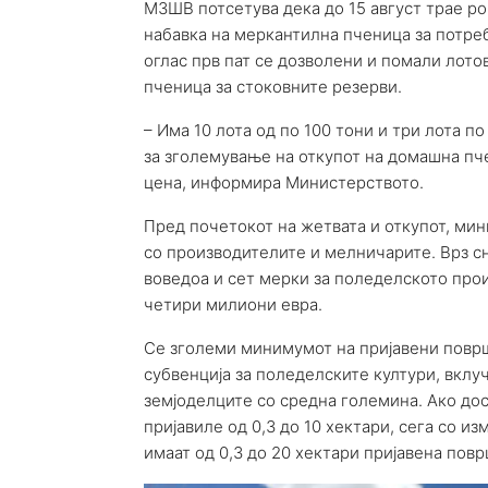
МЗШВ потсетува дека до 15 август трае ро
набавка на меркантилна пченица за потреб
оглас прв пат се дозволени и помали лото
пченица за стоковните резерви.
– Има 10 лота од по 100 тони и три лота п
за зголемување на откупот на домашна пч
цена, информира Министерството.
Пред почетокот на жетвата и откупот, м
со производителите и мелничарите. Врз сн
воведоа и сет мерки за поледелското про
четири милиони евра.
Се зголеми минимумот на пријавени повр
субвенција за поледелските култури, вклу
земјоделците со средна големина. Ако дос
пријавиле од 0,3 до 10 хектари, сега со из
имаат од 0,3 до 20 хектари пријавена пов