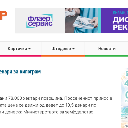
Картички
Штедење
Новости
енари за килограм
еани 78.000 хектари површина. Просечениот принос е
ата цена се движи од девет до 10,5 денари по
ти денеска Министерството за земјоделство,