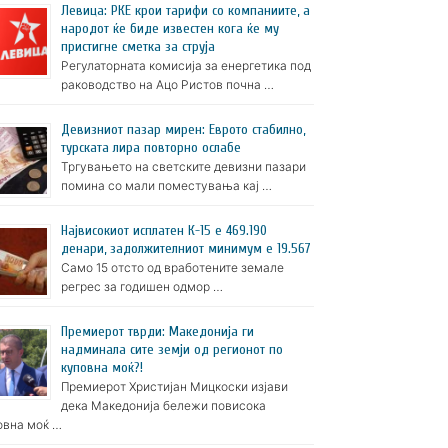
Левица: РКЕ крои тарифи со компаниите, а
народот ќе биде известен кога ќе му
пристигне сметка за струја
Регулаторната комисија за енергетика под
раководство на Ацо Ристов почна …
Девизниот пазар мирен: Еврото стабилно,
турската лира повторно ослабе
Тргувањето на светските девизни пазари
помина со мали поместувања кај …
Највисокиот исплатен К-15 е 469.190
денари, задолжителниот минимум е 19.567
Само 15 отсто од вработените земале
регрес за годишен одмор …
Премиерот тврди: Македонија ги
надминала сите земји од регионот по
куповна моќ?!
Премиерот Христијан Мицкоски изјави
дека Македонија бележи повисока
овна моќ …