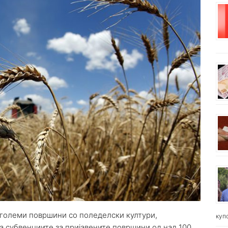
оголеми површини со поледелски култури,
куп
на субвенциите за пријавените површини од над 100