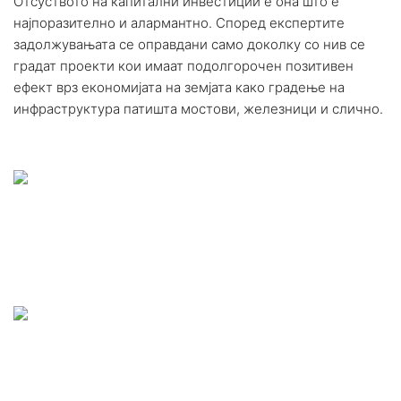
Отсуството на капитални инвестиции е она што е
најпоразително и алармантно. Според експертите
задолжувањата се оправдани само доколку со нив се
градат проекти кои имаат подолгорочен позитивен
ефект врз економијата на земјата како градење на
инфраструктура патишта мостови, железници и слично.