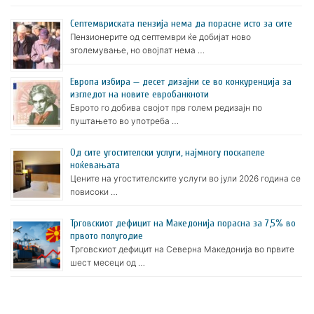
Септемвриската пензија нема да порасне исто за сите
Пензионерите од септември ќе добијат ново
зголемување, но овојпат нема …
Европа избира — десет дизајни се во конкуренција за
изгледот на новите евробанкноти
Еврото го добива својот прв голем редизајн по
пуштањето во употреба …
Oд сите угостителски услуги, најмногу поскапеле
ноќевањата
Цените на угостителските услуги во јули 2026 година се
повисоки …
Трговскиот дефицит на Македонија порасна за 7,5% во
првото полугодие
Трговскиот дефицит на Северна Македонија во првите
шест месеци од …