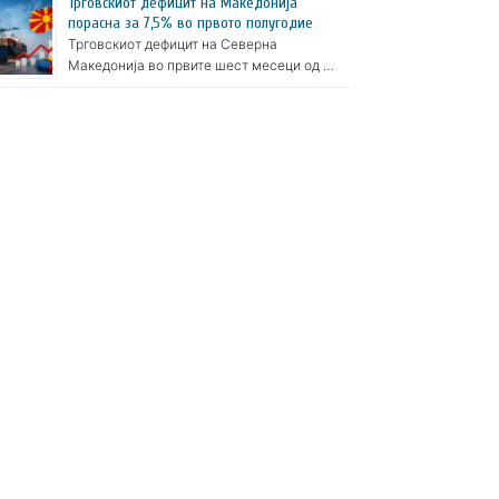
Трговскиот дефицит на Македонија
порасна за 7,5% во првото полугодие
Трговскиот дефицит на Северна
Македонија во првите шест месеци од …