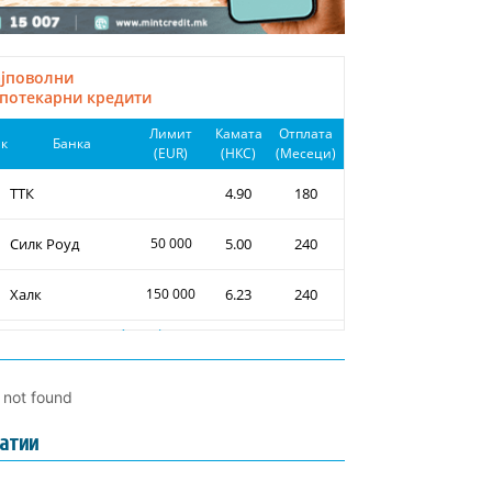
l not found
атии