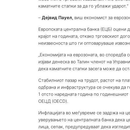
каматните стапки за да го ублажи ударот.“
–
Дејвид Пауел,
виш економист за еврозон
Европската централна банка (ЕЦБ) оцени д
крајот на годината, откако трговскиот дог
неизвесноста што ги оптоваруваше извозн
„Економијата на еврозоната, во споредба 
изјави денеска во Талин членот на Управн
дека каматните стапки засега може да ост
Стабилниот пазар на трудот, растот на пл
одбрана и инфраструктура се очекува да 
1 отсто наредната година по годинешниот о
ОЕЦД (OECD).
Инфлацијата во меѓувреме се задржа на цел
уверувањето на централната банка дека ц
лица, сепак, предупредуваат дека изгледи