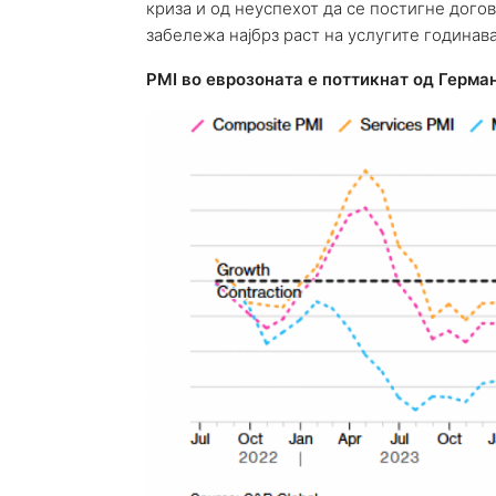
криза и од неуспехот да се постигне догов
забележа најбрз раст на услугите годинава
PMI во еврозоната е поттикнат од Герма