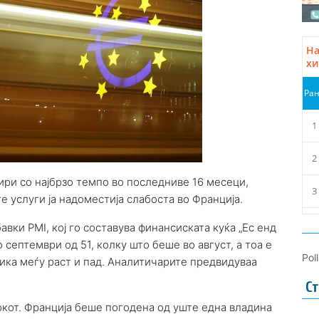
ири со најбрзо темпо во последниве 16 месеци,
е услуги ја надоместија слабоста во Франција.
вки PMI, кој го составува финансиската куќа „Ес енд
во септември од 51, колку што беше во август, а тоа е
Pol
лика меѓу раст и пад. Аналитичарите предвидуваа
Ст
окот. Франција беше погодена од уште една владина