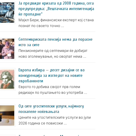
Ја предвиде кризата од 2008 година, сега
предупредува: „Вештачката интелигенција
ќе пропадне“
Мајкл Бери, финансиски експерт кој стана
познат по своето точно …
Септемвриската пензија нема да порасне
исто за сите
Пензионерите од септември ќе добијат
ново зголемување, но овојпат нема …
Европа избира — десет дизајни се во
конкуренција за изгледот на новите
евробанкноти
Еврото го добива својот прв голем
редизајн по пуштањето во употреба …
Oд сите угостителски услуги, најмногу
поскапеле ноќевањата
Цените на угостителските услуги во јули
2026 година се повисоки …