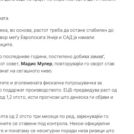
ата.
ека, во основа, растот треба да остане стабилен до
овор меѓу Европската Унија и САД ја намали
иците.
со последниве години, постепено добива замав“,
иот совет,
Мадис Мулер
, повторувајќи го својот став
анат на сегашното ниво.
атите и зголемената фискална потрошувачка за
го поддржат производството. ЕЦБ предвидува раст од
д 1,2 отсто, исти прогнози што денеска ги објави и
та од 2 отсто три месеци по ред, зајакнувајќи го
ените се ставени под контрола. Некои официјални
те и понатаму се несигурни поради низа ризици што