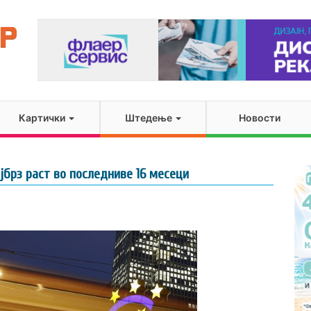
Картички
Штедење
Новости
јбрз раст во последниве 16 месеци