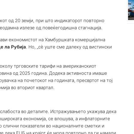
кот од 20 земји, при што индикаторот повторно
неодамна излезе од повеќегодишна стагнација.
изјави економистот на Хамбуршката комерцијална
е ла Рубија
.
Но, „сè уште сме далеку од вистински
околу трговските тарифи на американскиот
овина од 2025 година. Додека активноста имаше
вачка на почетокот на годината, пресвртот на тој
мија во вториот квартал.
а слабоста во деталите. Истражувањето укажува дека
ошироката економија, се влошува, а инфлаторните
со слични показатели во националните сметки и
е дека ЕЦБ на крајот ќе мора повторно да ги намали