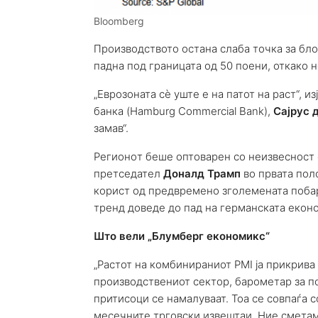
Bloomberg
Производството остана слаба точка за бло
падна под границата од 50 поени, откако 
„Еврозоната сè уште е на патот на раст“, 
банка (Hamburg Commercial Bank),
Сајрус д
замав“.
Регионoт беше оптоварен со неизвесност 
претседател
Доналд Трамп
во првата пол
корист од предвремено зголемената побару
тренд доведе до пад на германската еконо
Што вели „Блумберг економикс“
„Растот на комбинираниот PMI ја прикрив
производствениот сектор, барометар за п
притисоци се намалуваат. Тоа се совпаѓа 
месечните трговски извештаи. Ние сметам