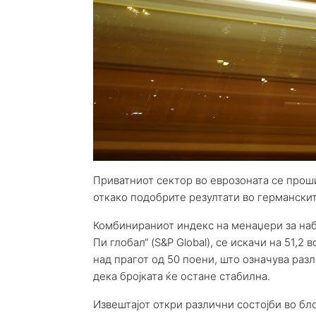
Приватниот сектор во еврозоната се прош
откако подобрите резултати во германскит
Комбинираниот индекс на менаџери за наба
Пи глобал“ (S&P Global), се искачи на 51,2 
над прагот од 50 поени, што означува раз
дека бројката ќе остане стабилна.
Извештајот откри различни состојби во бл