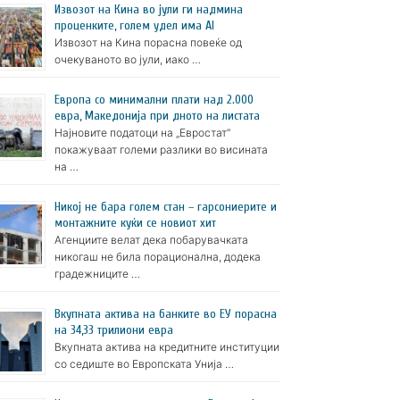
Извозот на Кина во јули ги надмина
проценките, голем удел има AI
Извозот на Кина порасна повеќе од
очекуваното во јули, иако …
Европа со минимални плати над 2.000
евра, Македонија при дното на листата
Најновите податоци на „Евростат“
покажуваат големи разлики во висината
на …
Никој не бара голем стан – гарсониерите и
монтажните куќи се новиот хит
Агенциите велат дека побарувачката
никогаш не била порационална, додека
градежниците …
Вкупната актива на банките во ЕУ порасна
на 34,33 трилиони евра
Вкупната актива на кредитните институции
со седиште во Европската Унија …