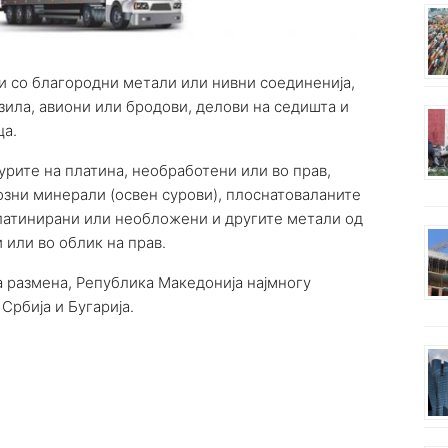
чи со благородни метали или нивни соединенија,
зила, авиони или бродови, делови на седишта и
ца.
гурите на платина, необработени или во прав,
зни минерали (освен сурови), плоснатоваланите
латинирани или необложени и другите метали од
 или во облик на прав.
 размена, Република Македонија најмногу
 Србија и Бугарија.