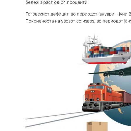
бележи раст од 24 проценти.
Трговскиот дефицит, во периодот јануари – јуни 2
Покриеноста на увозот со извоз, во периодот јану