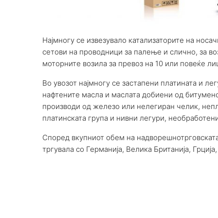
Најмногу се извезувало катализаторите на носа
сетови на проводници за палење и слично, за во
моторните возила за превоз на 10 или повеќе ли
Во увозот најмногу се застапени платината и ле
нафтените масла и маслата добиени од битумено
производи од железо или нелегиран челик, неп
платинската група и нивни легури, необработени
Според вкупниот обем на надворешнотрговската
тргувала со Германија, Велика Британија, Грција,