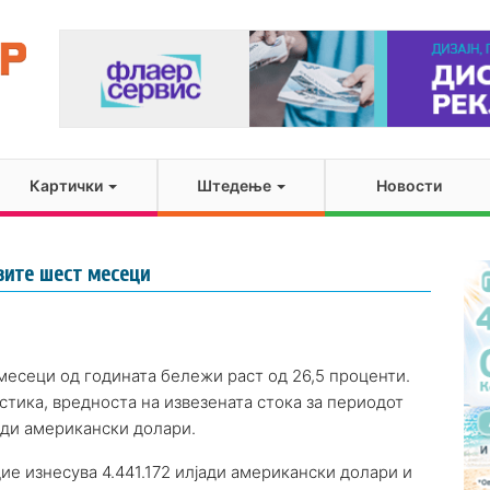
Картички
Штедење
Новости
рвите шест месеци
месеци од годината бележи раст од 26,5 проценти.
стика, вредноста на извезената стока за периодот
јади американски долари.
ие изнесува 4.441.172 илјади американски долари и