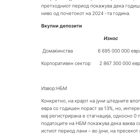
претходниот период покажува дека годишна
ниво од почетокот на 2024 -та година.
Вкупни депозити
Износ
Домаќинства 6 695 000 000 е
Корпоративен сектор 2 867 300 0
Извор:НБМ
Конкретно, на крајот на јуни штедните вло
евра со годишен пораст за 13%, но, интере
мај регистрирана е стагнација, односно 0 
податоците на НБМ покажува дека ваква сос
истиот период лани – во јуни, на пресеко