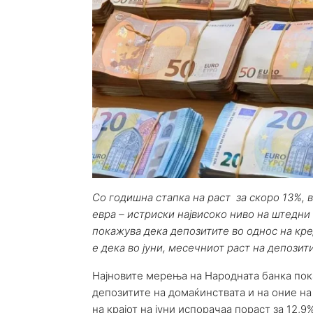
Со годишна стапка на раст за скоро 13%, 
евра – истриски највисоко ниво на штедни
покажува дека депозитите во однос на кре
е дека во јуни, месечниот раст на депозит
Најновите мерења на Народната банка пок
депозитите на домаќинствата и на оние на
на крајот на јуни испорачаа пораст за 12,