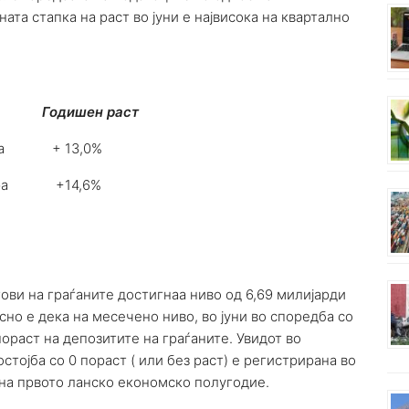
та стапка на раст во јуни е највисока на квартално
Годишен раст
вра + 13,0%
00 евра +14,6%
гови на граѓаните достигнаа ниво од 6,69 милијарди
сно е дека на месечено ниво, во јуни во споредба со
пораст на депозитите на граѓаните. Увидот во
тојба со 0 пораст ( или без раст) е регистрирана во
т на првото ланско економско полугодие.