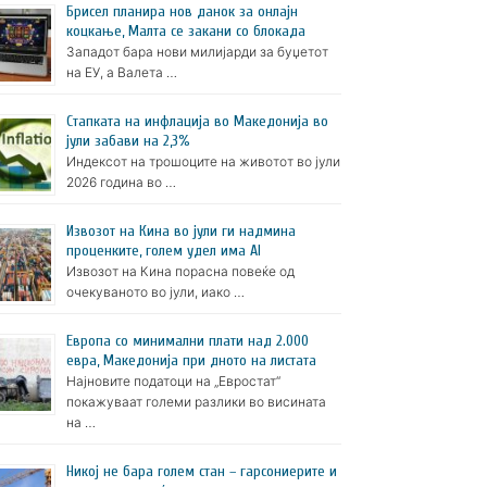
Брисел планира нов данок за онлајн
коцкање, Малта се закани со блокада
Западот бара нови милијарди за буџетот
на ЕУ, а Валета …
Стапката на инфлација во Македонија во
јули забави на 2,3%
Индексот на трошоците на животот во јули
2026 година во …
Извозот на Кина во јули ги надмина
проценките, голем удел има AI
Извозот на Кина порасна повеќе од
очекуваното во јули, иако …
Европа со минимални плати над 2.000
евра, Македонија при дното на листата
Најновите податоци на „Евростат“
покажуваат големи разлики во висината
на …
Никој не бара голем стан – гарсониерите и