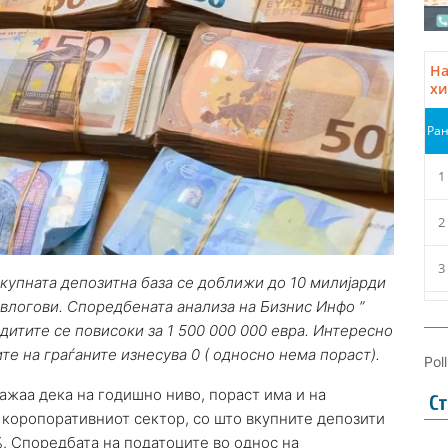
вкупната депозитна база се доближи до 10 милијарди
 влогови. Споредбената анализа на Бизнис Инфо ”
дитите се повисоки за 1 500 000 000 евра. Интересно
ите на граѓаните изнесува 0 ( односно нема пораст).
Pol
ажаа дека на годишно ниво, пораст има и на
Ст
 коропоративниот сектор, со што вкупните депозити
9%. Споредбата на податоците во однос на