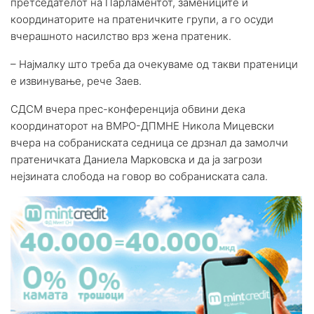
претседателот на Парламентот, замениците и
координаторите на пратеничките групи, а го осуди
вчерашното насилство врз жена пратеник.
– Најмалку што треба да очекуваме од такви пратеници
е извинување, рече Заев.
СДСМ вчера прес-конференција обвини дека
координаторот на ВМРО-ДПМНЕ Никола Мицевски
вчера на собраниската седница се дрзнал да замолчи
пратеничката Даниела Марковска и да ја загрози
нејзината слобода на говор во собраниската сала.