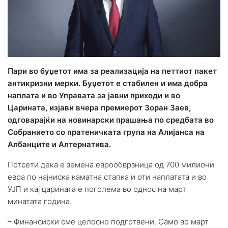
Пари во буџетот има за реализација на петтиот пакет
антикризни мерки. Буџетот е стабилен и има добра
наплата и во Управата за јавни приходи и во
Царината, изјави вчера премиерот Зоран Заев,
одговарајќи на новинарски прашања по средбата во
Собранието со пратеничката група на Алијанса на
Албанците и Алтернатива.
Потсети дека е земена еврообврзница од 700 милиони
евра по најниска каматна стапка и оти наплатата и во
УЈП и кај царината е поголема во однос на март
минатата година.
– Финансиски сме целосно подготвени. Само во март