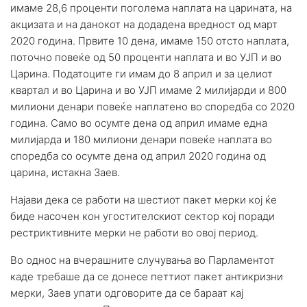
имаме 28,6 проценти поголема наплата на царината, на
акцизата и на данокот на додадена вредност од март
2020 година. Првите 10 дена, имаме 150 отсто наплата,
поточно повеќе од 50 проценти наплата и во УЈП и во
Царина. Податоците ги имам до 8 април и за целиот
квартал и во Царина и во УЈП имаме 2 милијарди и 800
милиони денари повеќе наплатено во споредба со 2020
година. Само во осумте дена од април имаме една
милијарда и 180 милиони денари повеќе наплата во
споредба со осумте дена од април 2020 година од
царина, истакна Заев.
Најави дека се работи на шестиот пакет мерки кој ќе
биде насочен кон угостителскиот сектор кој поради
рестриктивните мерки не работи во овој период.
Во однос на вчерашните случувања во Парламентот
каде требаше да се донесе петтиот пакет антикризни
мерки, Заев упати одговорите да се бараат кај