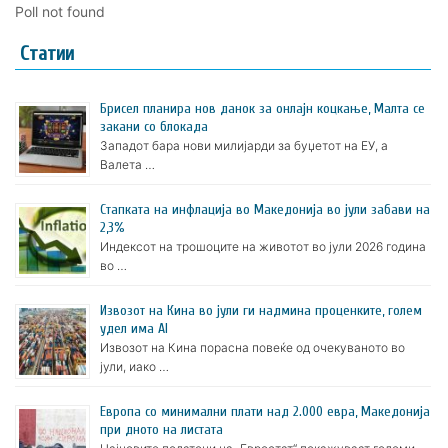
Poll not found
Статии
Брисел планира нов данок за онлајн коцкање, Малта се
закани со блокада
Западот бара нови милијарди за буџетот на ЕУ, а
Валета …
Стапката на инфлација во Македонија во јули забави на
2,3%
Индексот на трошоците на животот во јули 2026 година
во …
Извозот на Кина во јули ги надмина проценките, голем
удел има AI
Извозот на Кина порасна повеќе од очекуваното во
јули, иако …
Европа со минимални плати над 2.000 евра, Македонија
при дното на листата