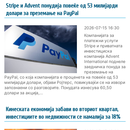
Stripe и Advent понудија повеќе од 53 милијарди
долари за преземање на PayPal
2026-07-15 16:30
Компанијата за
платежни услуги
Stripe и приватната
инвестициска
компанија Advent
International поднеле
заедничка понуда за
преземање на
PayPal, со која компанијата е проценета на повеќе од 53
милијарди долари, објави Ројтерс, повикувајќи се на извори
запознаени со разговорите. Понудата изнесува 60,50
долари за акција,...
Кинеската економија забави во вториот квартал,
инвестициите во недвижности се намалија за 18%