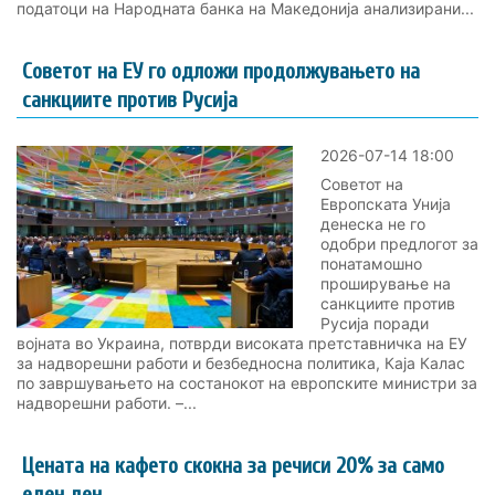
податоци на Народната банка на Македонија анализирани...
Советот на ЕУ го одложи продолжувањето на
санкциите против Русија
2026-07-14 18:00
Советот на
Европската Унија
денеска не го
одобри предлогот за
понатамошно
проширување на
санкциите против
Русија поради
војната во Украина, потврди високата претставничка на ЕУ
за надворешни работи и безбедносна политика, Каја Калас
по завршувањето на состанокот на европските министри за
надворешни работи. –...
Цената на кафето скокна за речиси 20% за само
еден ден