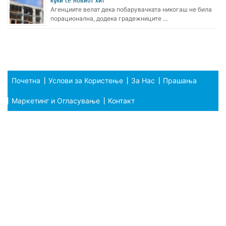
куќи се новиот хит
Агенциите велат дека побарувачката никогаш не била
порационална, додека градежниците …
Почетна
Услови за Користење
За Нас
Прашања
Маркетинг и Огласување
Контакт