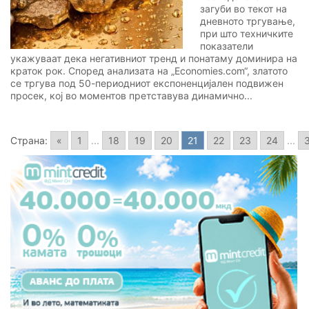
загуби во текот на
дневното тргување,
при што техничките
показатели
укажуваат дека негативниот тренд и понатаму доминира на
краток рок. Според анализата на „Economies.com“, златото
се тргува под 50-периодниот експоненцијален подвижен
просек, кој во моментов претставува динамично...
Страна:
«
1
...
18
19
20
21
22
23
24
...