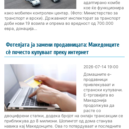
адаптирано комбе
кое ќе функционира
како мобилен контролен центар. (Фото: Министерство за
транспорт и врски). Државниот инспекторат за транспорт
доби нови 19 возила и опрема во вредност од 700.000
евра, донација...
Фотелјата ја замени продавницата: Македонците
сè почесто купуваат преку интернет
2026-07-14 19:00
Домашните е-
продавници
привлекуваат и
странски купувачи.
Е-трговијата во
Македонија
продолжува да
расте со
двоцифрени стапки, додека бројот на онлајн трансакции се
приближува до 8 милиони. Шопингот од дома станува
навика кај Македонците. Ова го потврдуваат и последните