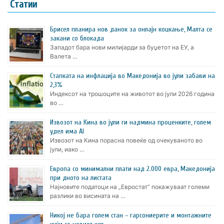
Статии
Брисел планира нов данок за онлајн коцкање, Малта се
закани со блокада
Западот бара нови милијарди за буџетот на ЕУ, а
Валета …
Стапката на инфлација во Македонија во јули забави на
2,3%
Индексот на трошоците на животот во јули 2026 година
во …
Извозот на Кина во јули ги надмина проценките, голем
удел има AI
Извозот на Кина порасна повеќе од очекуваното во
јули, иако …
Европа со минимални плати над 2.000 евра, Македонија
при дното на листата
Најновите податоци на „Евростат“ покажуваат големи
разлики во висината на …
Никој не бара голем стан – гарсониерите и монтажните