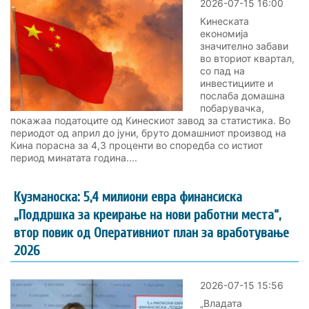
2026-07-15 16:00
Кинеската
економија
значително забави
во вториот квартал,
со пад на
инвестициите и
послаба домашна
побарувачка,
покажаа податоците од Кинескиот завод за статистика. Во
периодот од април до јуни, бруто домашниот производ на
Кина порасна за 4,3 проценти во споредба со истиот
период минатата година....
Кузманоска: 5,4 милиони евра финансиска
„Поддршка за креирање на нови работни места“,
втор повик од Оперативниот план за вработување
2026
2026-07-15 15:56
„Владата