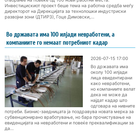
Инвестицискиот проект беше тема на работна средба меѓу
директорот на Дирекцијата за технолошки индустриски
развојни зони (ДТИРЗ), Гоце Димовски,...
Во државата има 100 илјади невработени, а
компаниите го немаат потребниот кадар
2026-07-15 17:00
Во државата има
околу 100 илјади
лица евидентирани
како невработени,
но компаниите велат
дека не може да
најдат кадар што
одговара на нивните
потреби. Бизнис-заедницата ја поздравува новата мерка за
субвенционирано вработување, но бара прочистување на
евиденцијата на невработени и повеќе преквалификации за
да...