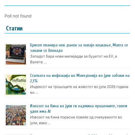
Poll not found
Статии
Брисел планира нов данок за онлајн коцкање, Малта се
закани со блокада
Западот бара нови милијарди за буџетот на ЕУ, а
Валета …
Стапката на инфлација во Македонија во јули забави на
2,3%
Индексот на трошоците на животот во јули 2026 година
во …
Извозот на Кина во јули ги надмина проценките, голем
удел има AI
Извозот на Кина порасна повеќе од очекуваното во
јули, иако …