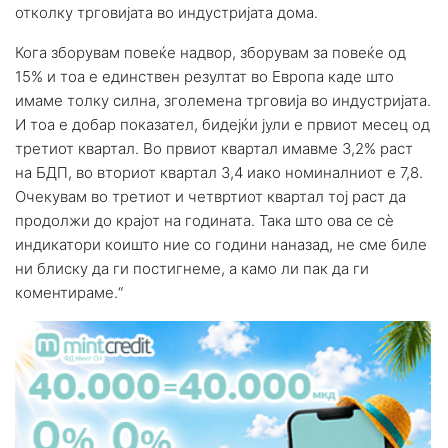
отколку трговијата во индустријата дома.
Кога зборувам повеќе надвор, зборувам за повеќе од
15% и тоа е единствен резултат во Европа каде што
имаме толку силна, зголемена трговија во индустријата.
И тоа е добар показател, бидејќи јули е првиот месец од
третиот квартал. Во првиот квартал имавме 3,2% раст
на БДП, во вториот квартал 3,4 иако номиналниот е 7,8.
Очекувам во третиот и четвртиот квартал тој раст да
продолжи до крајот на годината. Така што ова се сѐ
индикатори коишто ние со години наназад, не сме биле
ни блиску да ги постигнеме, а камо ли пак да ги
коментираме.“