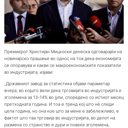
Премиерот Христијан Мицкоски денеска одговарајќи на
новинарско прашање во однос на тоа дека економијата
се опоравува и какви се макроекономските показатели
во индустријата, изјави:
„Државниот завод за статистика објави параметар
вчера, во којшто вели дека трговијата во индустријата е
зголемена за 13-14% во јули, споредено со истиот месец
претходната година. И тоа е тренд кој што нѐ следи
цела година, но она кое што за мене е забележливо, е
фактот што таа трговија во индустријата, во делот на
размена со странство е дури и повеќе зголемена,