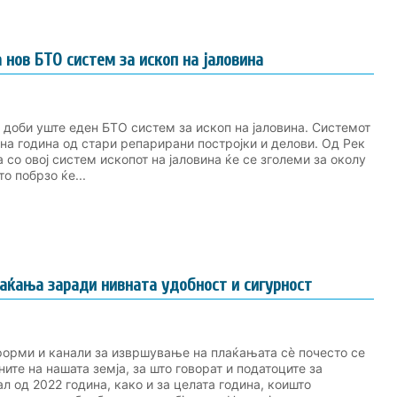
нов БТО систем за ископ на јаловина
 доби уште еден БТО систем за ископ на јаловина. Системот
на година од стари репарирани постројки и делови. Од Рек
а со овој систем ископот на јаловина ќе се зголеми за околу
о побрзо ќе...
лаќања заради нивната удобност и сигурност
форми и канали за извршување на плаќањата сѐ почесто се
ните на нашата земја, за што говорат и податоците за
л од 2022 година, како и за целата година, коишто