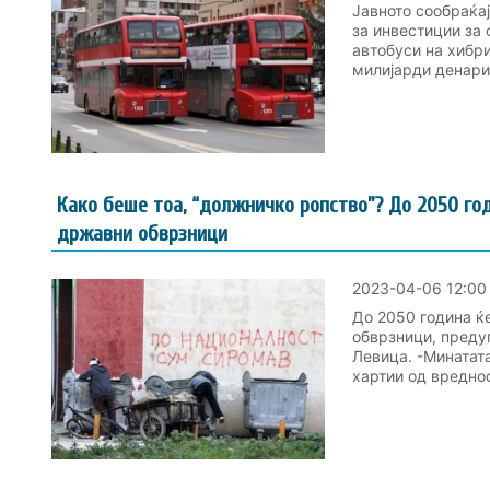
Јавното сообраќа
за инвестиции за 
автобуси на хибри
милијарди денари,
Како беше тоа, “должничко ропство”? До 2050 го
државни обврзници
2023-04-06 12:00
До 2050 година ќ
обврзници, предуп
Левица. -Минатат
хартии од вреднос