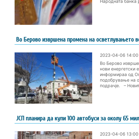
Народната банка р
Во Берово извршена промена на осветлувањето во
2023-04-06 14:00
Во Берово изврше
нови енергетски е
информираа од Оп
подобрување на о
подрачје. – Новит
ЈСП планира да купи 100 автобуси за околу 65 мили
2023-04-06 13:00