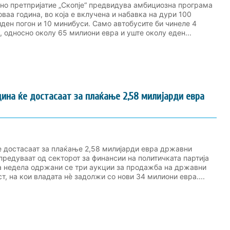
јно претпријатие „Скопје“ предвидува амбициозна програма
оваа година, во која е вклучена и набавка на дури 100
ден погон и 10 минибуси. Само автобусите би чинеле 4
 односно околу 65 милиони евра и уште околу еден...
дина ќе достасаат за плаќање 2,58 милијарди евра
е достасаат за плаќање 2,58 милијарди евра државни
редуваат од секторот за финансии на политичката партија
а недела одржани се три аукции за продажба на државни
т, на кои владата нè задолжи со нови 34 милиони евра....