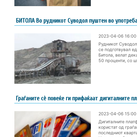
БИТОЛА Во рудникот Суводол пуштен во употреба 
2023-04-06 16:00
Рудникот Суводол
се подготвувал ед
Битола, велат дек
50 проценти, со шт
Граѓаните сè повеќе ги прифаќаат дигиталните п
2023-04-06 15:00
Дигиталните плат
користат од граѓа
последниот кварта