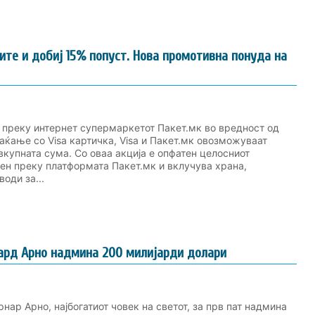
ите и добиј 15% попуст. Нова промотивна понуда на
а преку интернет супермаркетот Пакет.мк во вредност од
аќање со Visa картичка, Visa и Пакет.мк овозможуваат
вкупната сума. Со оваа акција е опфатен целосниот
ен преку платформата Пакет.мк и вклучува храна,
оди за...
нард Арно надмина 200 милијарди долари
рнар Арно, најбогатиот човек на светот, за прв пат надмина