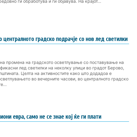
едовно ги обработува и ги објавува. На крајот...
 централното градско подрачје со нов лед светилки
на промена на градското осветлување со поставување на
фикасни лед светилки на неколку улици во градот Берово,
штината. Целта на активностите како што додадоа е
светлувањето во вечерните часови, во централното градско
е...
они евра, само не се знае кој ќе ги плати