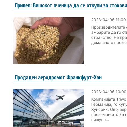
Прилеп: Вишокот пченица да се откупи за стоков
2023-04-06 11:00
Производителите 
амбарите да го от
странство. Не пра
домашното произво
Продаден аеродромот Франкфурт-Хан
2023-04-06 10:00
Компанијата Triwo
Германија, го куп
Хунсрик. Овој аер
преземањето ќе г
пишува...