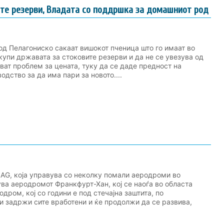
ите резерви, Владата со поддршка за домашниот род
од Пелагониско сакаат вишокот пченица што го имаат во
купи државата за стоковите резерви и да не се увезува од
ват проблем за цената, туку да се даде предност на
дство за да има пари за новото....
 AG, која управува со неколку помали аеродроми во
ува аеродромот Франкфурт-Хан, кој се наоѓа во областа
одром, кој со години е под стечајна заштита, по
и задржи сите вработени и ќе продолжи да се развива,